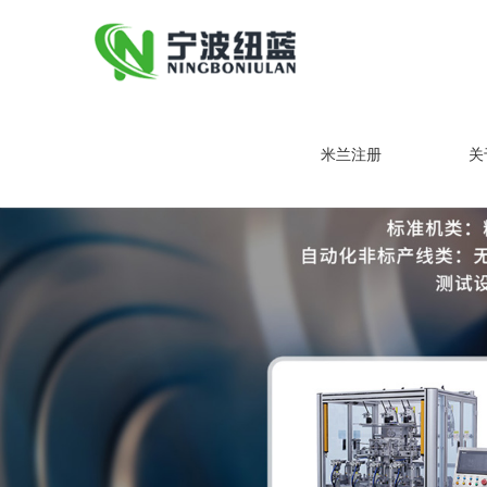
米兰注册
米兰注册
关