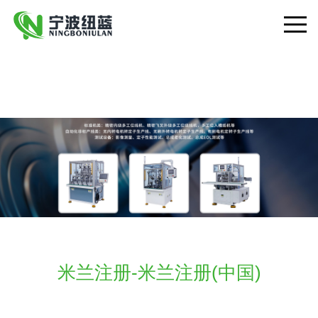
米兰注册
Toggle
navigat
米兰注册-米兰注册(中国)