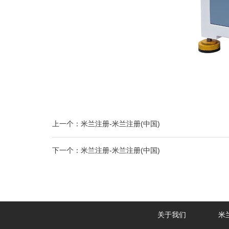
上一个：
米兰注册-米兰注册(中国)
下一个：
米兰注册-米兰注册(中国)
关于我们
米