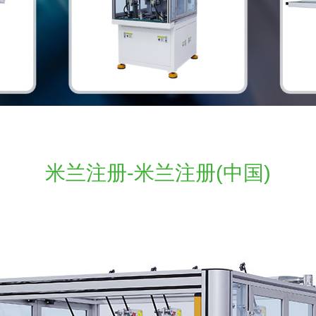
米兰注册-米兰注册(中国)