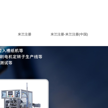
米兰注册
米兰注册-米兰注册(中国)