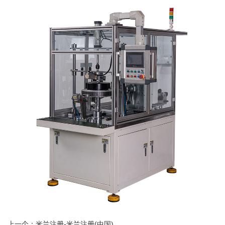
上一个：
米兰注册-米兰注册(中国)